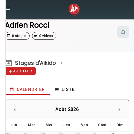
/
Enseignants
/
Adrien Rocci
Adrien Rocci
0 stages
0 vidéos
Stages d'Aïkido
0
AJOUTER
CALENDRIER
LISTE
Août 2026
Lun
Mar
Mer
Jeu
Ven
Sam
Dim