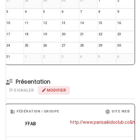
27
28
29
30
31
1
2
3
4
5
6
7
8
9
10
11
12
13
14
15
16
17
18
19
20
21
22
23
24
25
26
27
28
29
30
31
1
2
3
4
5
6
Présentation
SIGNALER
MODIFIER
FÉDÉRATION / GROUPE
SITE WEB
http://www.parisaikidoclub.co&helli
FFAB