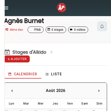
/
Enseignants
/
Agnès Burnet
Agnès Burnet
4ème dan
FFAB
0 stages
0 vidéos
Stages d'Aïkido
0
AJOUTER
CALENDRIER
LISTE
Août 2026
Lun
Mar
Mer
Jeu
Ven
Sam
Dim