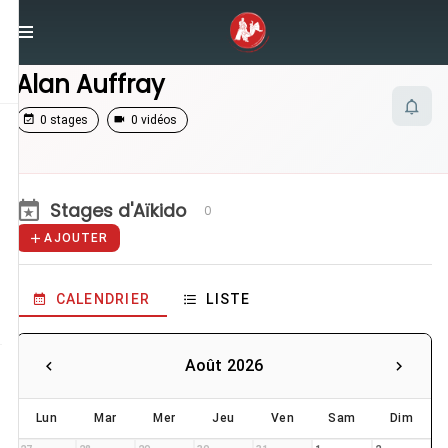
/
Enseignants
/
Alan Auffray
Alan Auffray
0 stages
0 vidéos
Stages d'Aïkido
0
AJOUTER
CALENDRIER
LISTE
Août 2026
Lun
Mar
Mer
Jeu
Ven
Sam
Dim