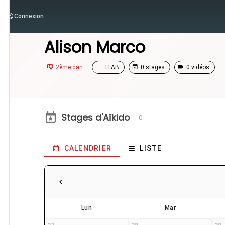
Connexion
/
Enseignants
/
Alison Marco
Alison Marco
2ème dan
FFAB
0 stages
0 vidéos
Stages d'Aïkido
0
CALENDRIER
LISTE
Lun
Mar