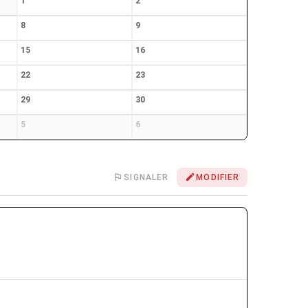
1
2
8
9
15
16
22
23
29
30
5
6
SIGNALER
MODIFIER