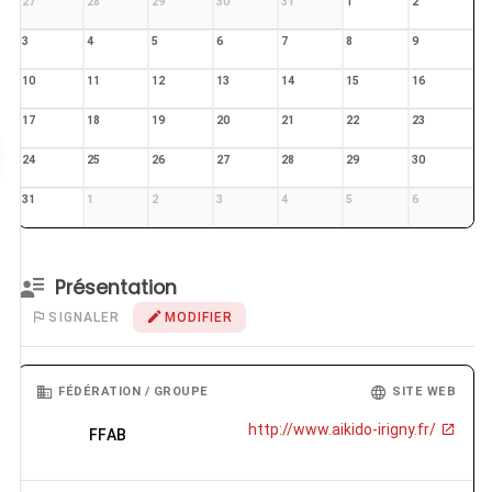
27
28
29
30
31
1
2
3
4
5
6
7
8
9
10
11
12
13
14
15
16
17
18
19
20
21
22
23
24
25
26
27
28
29
30
31
1
2
3
4
5
6
Présentation
SIGNALER
MODIFIER
FÉDÉRATION / GROUPE
SITE WEB
http://www.aikido-irigny.fr/
FFAB