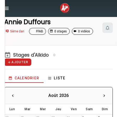
/
Enseignants
/
Annie Duffours
Annie Duffours
5ème dan
FFAB
0 stages
0 vidéos
Stages d'Aïkido
0
AJOUTER
CALENDRIER
LISTE
Août 2026
Lun
Mar
Mer
Jeu
Ven
Sam
Dim