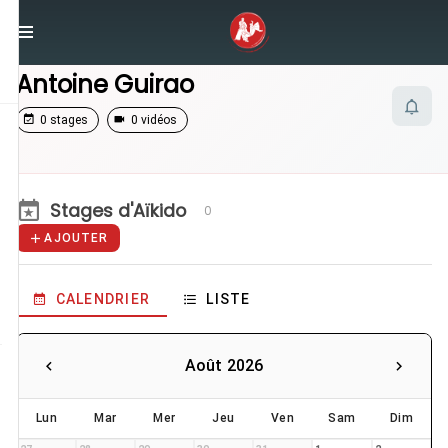
/
Enseignants
/
Antoine Guirao
Antoine Guirao
0 stages
0 vidéos
Stages d'Aïkido
0
AJOUTER
CALENDRIER
LISTE
Août 2026
Lun
Mar
Mer
Jeu
Ven
Sam
Dim