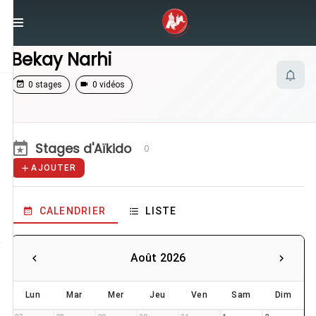
/
Enseignants
/
Bekay Narhi
Bekay Narhi
0 stages
0 vidéos
Stages d'Aïkido
0
AJOUTER
CALENDRIER
LISTE
Août 2026
Lun
Mar
Mer
Jeu
Ven
Sam
Dim