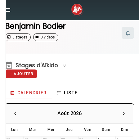
/
Enseignants
/
Benjamin Bodier
Benjamin Bodier
0 stages
0 vidéos
Stages d'Aïkido
0
AJOUTER
CALENDRIER
LISTE
Août 2026
Lun
Mar
Mer
Jeu
Ven
Sam
Dim