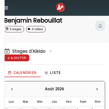
/
Enseignants
/
Benjamin Rebouillat
Benjamin Rebouillat
0 stages
0 vidéos
Stages d'Aïkido
0
AJOUTER
CALENDRIER
LISTE
Août 2026
Lun
Mar
Mer
Jeu
Ven
Sam
Dim