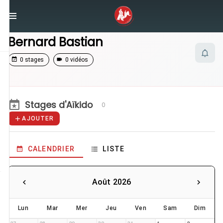
/
Enseignants
/
Bernard Bastian
Bernard Bastian
0 stages
0 vidéos
Stages d'Aïkido
0
AJOUTER
CALENDRIER
LISTE
Août 2026
Lun
Mar
Mer
Jeu
Ven
Sam
Dim