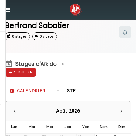
/
Enseignants
/
Bertrand Sabatier
Bertrand Sabatier
0 stages
0 vidéos
Stages d'Aïkido
0
AJOUTER
CALENDRIER
LISTE
Août 2026
Lun
Mar
Mer
Jeu
Ven
Sam
Dim