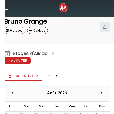
/
Enseignants
/
Bruno Grange
Bruno Grange
0 stages
0 vidéos
Stages d'Aïkido
0
AJOUTER
CALENDRIER
LISTE
Août 2026
Lun
Mar
Mer
Jeu
Ven
Sam
Dim