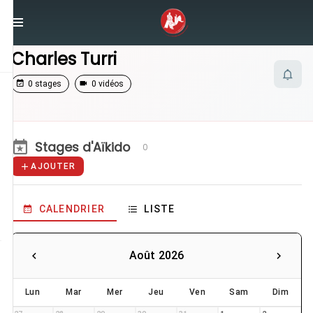
/
Enseignants
/
Charles Turri
Charles Turri
0 stages
0 vidéos
Stages d'Aïkido
0
AJOUTER
CALENDRIER
LISTE
Août 2026
Lun
Mar
Mer
Jeu
Ven
Sam
Dim