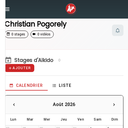
/
Enseignants
/
Christian Pogorely
Christian Pogorely
0 stages
0 vidéos
Stages d'Aïkido
0
AJOUTER
CALENDRIER
LISTE
Août 2026
Lun
Mar
Mer
Jeu
Ven
Sam
Dim