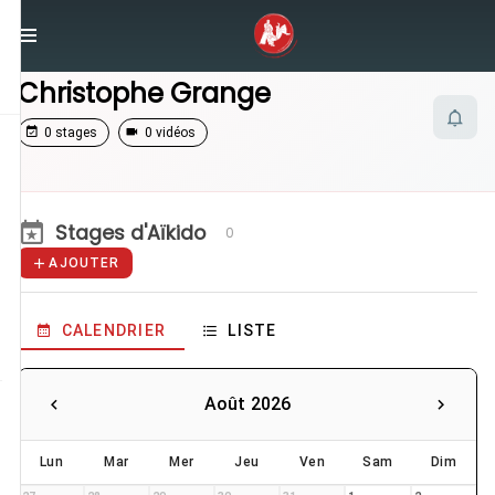
/
Enseignants
/
Christophe Grange
Christophe Grange
0 stages
0 vidéos
Stages d'Aïkido
0
AJOUTER
CALENDRIER
LISTE
Août 2026
Lun
Mar
Mer
Jeu
Ven
Sam
Dim