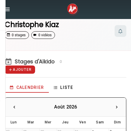
/
Enseignants
/
Christophe Kiaz
Christophe Kiaz
0 stages
0 vidéos
Stages d'Aïkido
0
AJOUTER
CALENDRIER
LISTE
Août 2026
Lun
Mar
Mer
Jeu
Ven
Sam
Dim