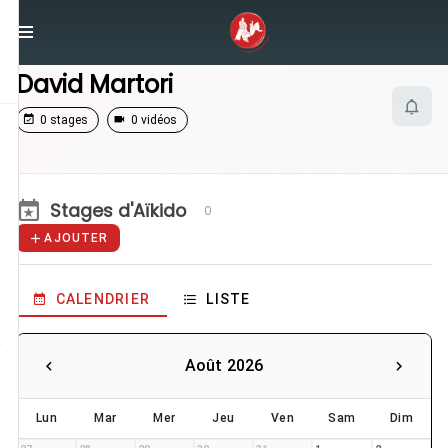
/
Enseignants
/
David Martori
David Martori
0 stages
0 vidéos
Stages d'Aïkido
0
AJOUTER
CALENDRIER
LISTE
Août 2026
Lun
Mar
Mer
Jeu
Ven
Sam
Dim