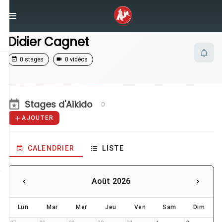
/
Enseignants
/
Didier Cagnet
Didier Cagnet
0 stages
0 vidéos
Stages d'Aïkido
0
AJOUTER
CALENDRIER
LISTE
Août 2026
Lun
Mar
Mer
Jeu
Ven
Sam
Dim