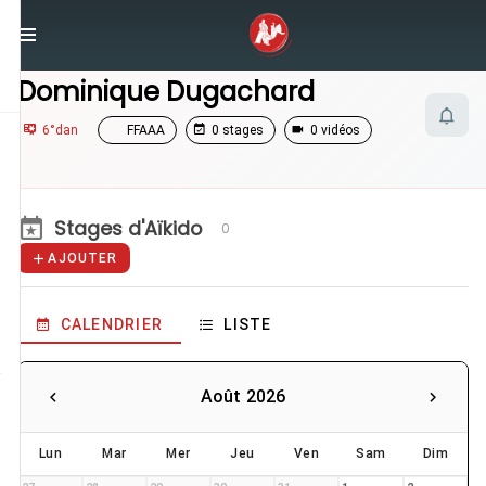
/
Enseignants
/
Dominique Dugachard
Dominique Dugachard
6°dan
FFAAA
0 stages
0 vidéos
Stages d'Aïkido
0
AJOUTER
CALENDRIER
LISTE
Août 2026
Lun
Mar
Mer
Jeu
Ven
Sam
Dim