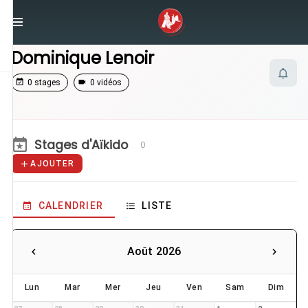
/
Enseignants
/
Dominique Lenoir
Dominique Lenoir
0 stages
0 vidéos
Stages d'Aïkido
0
AJOUTER
CALENDRIER
LISTE
Août 2026
Lun
Mar
Mer
Jeu
Ven
Sam
Dim