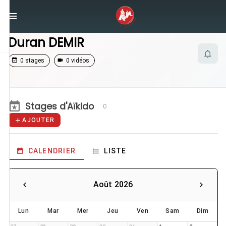
/
Enseignants
/
Duran DEMIR
Duran DEMIR
0 stages
0 vidéos
Stages d'Aïkido
0
AJOUTER
CALENDRIER
LISTE
Août 2026
Lun
Mar
Mer
Jeu
Ven
Sam
Dim