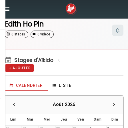
/
Enseignants
/
Edith Ho Pin
Edith Ho Pin
0 stages
0 vidéos
Stages d'Aïkido
0
AJOUTER
CALENDRIER
LISTE
Août 2026
Lun
Mar
Mer
Jeu
Ven
Sam
Dim