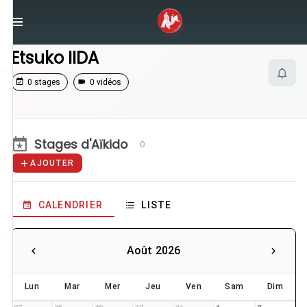
/
Enseignants
/
Etsuko IIDA
Etsuko IIDA
0 stages
0 vidéos
Stages d'Aïkido
0
AJOUTER
CALENDRIER
LISTE
Août 2026
Lun
Mar
Mer
Jeu
Ven
Sam
Dim