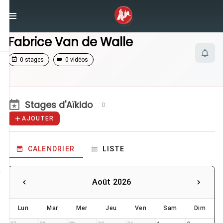
/
Enseignants
/
Fabrice Van de Walle
Fabrice Van de Walle
0 stages
0 vidéos
Stages d'Aïkido
0
AJOUTER
CALENDRIER
LISTE
Août 2026
Lun
Mar
Mer
Jeu
Ven
Sam
Dim