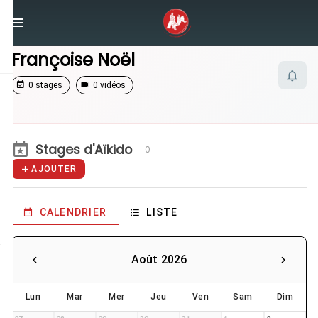
/
Enseignants
/
Françoise Noël
Françoise Noël
0 stages
0 vidéos
Stages d'Aïkido
0
AJOUTER
CALENDRIER
LISTE
Août 2026
Lun
Mar
Mer
Jeu
Ven
Sam
Dim