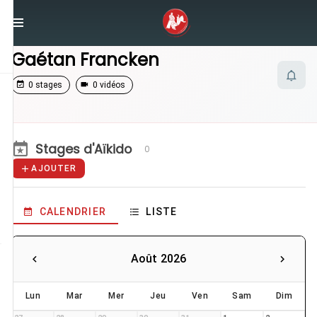
/
Enseignants
/
Gaétan Francken
Gaétan Francken
0 stages
0 vidéos
Stages d'Aïkido
0
AJOUTER
CALENDRIER
LISTE
Août 2026
Lun
Mar
Mer
Jeu
Ven
Sam
Dim