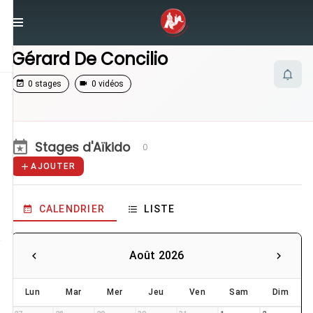
/
Enseignants
/
Gérard De Concilio
Gérard De Concilio
0 stages
0 vidéos
Stages d'Aïkido
0
AJOUTER
CALENDRIER
LISTE
Août 2026
Lun
Mar
Mer
Jeu
Ven
Sam
Dim