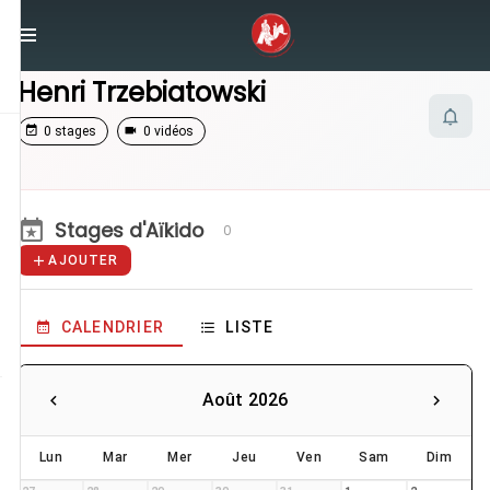
/
Enseignants
/
Henri Trzebiatowski
Henri Trzebiatowski
0 stages
0 vidéos
Stages d'Aïkido
0
AJOUTER
CALENDRIER
LISTE
Août 2026
Lun
Mar
Mer
Jeu
Ven
Sam
Dim