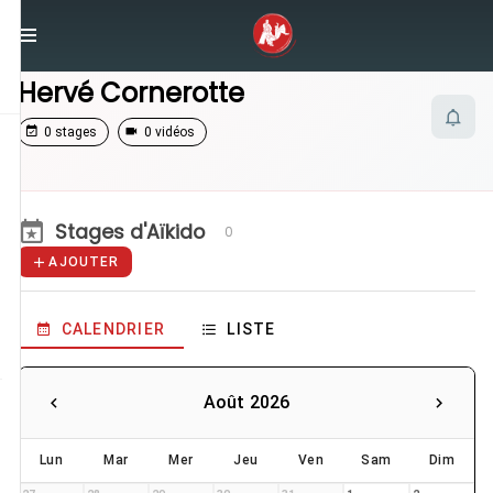
/
Enseignants
/
Hervé Cornerotte
Hervé Cornerotte
0 stages
0 vidéos
Stages d'Aïkido
0
AJOUTER
CALENDRIER
LISTE
Août 2026
Lun
Mar
Mer
Jeu
Ven
Sam
Dim