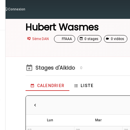
Connexion
/
Enseignants
/
Hubert Wasmes
Hubert Wasmes
5ème DAN
FFAAA
0 stages
0 vidéos
Stages d'Aïkido
0
CALENDRIER
LISTE
Lun
Mar