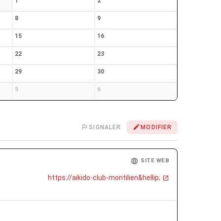
1
2
8
9
15
16
22
23
29
30
5
6
SIGNALER
MODIFIER
SITE WEB
https://aikido-club-montilien&hellip;