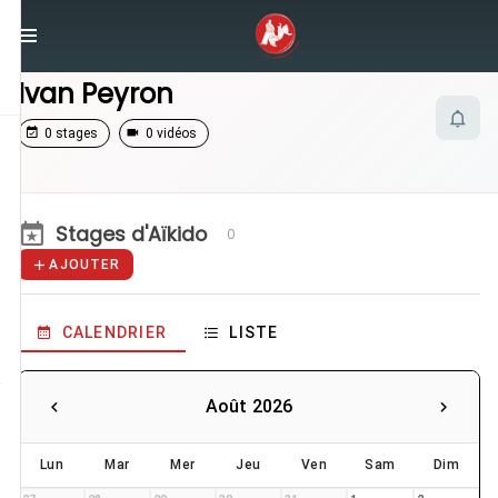
/
Enseignants
/
Ivan Peyron
Ivan Peyron
0 stages
0 vidéos
Stages d'Aïkido
0
AJOUTER
CALENDRIER
LISTE
Août 2026
Lun
Mar
Mer
Jeu
Ven
Sam
Dim