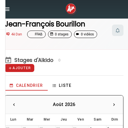
/
Enseignants
/
Jean-François Bourillon
Jean-François Bourillon
4è Dan
FFAB
0 stages
0 vidéos
Stages d'Aïkido
0
AJOUTER
CALENDRIER
LISTE
Août 2026
Lun
Mar
Mer
Jeu
Ven
Sam
Dim