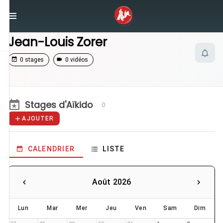
/
Enseignants
/
Jean-Louis Zorer
Jean-Louis Zorer
0 stages
0 vidéos
Stages d'Aïkido
0
AJOUTER
CALENDRIER
LISTE
Août 2026
Lun
Mar
Mer
Jeu
Ven
Sam
Dim