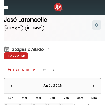
/
Enseignants
/
José Laroncelle
José Laroncelle
0 stages
0 vidéos
Stages d'Aïkido
0
AJOUTER
CALENDRIER
LISTE
Août 2026
Lun
Mar
Mer
Jeu
Ven
Sam
Dim