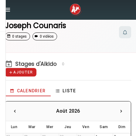
/
Enseignants
/
Joseph Counaris
Joseph Counaris
0 stages
0 vidéos
Stages d'Aïkido
0
AJOUTER
CALENDRIER
LISTE
Août 2026
Lun
Mar
Mer
Jeu
Ven
Sam
Dim