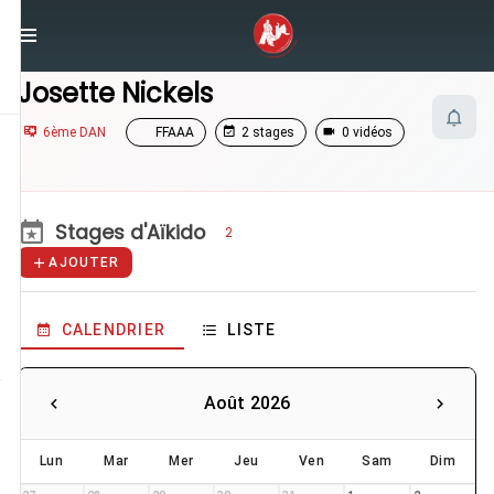
/
Enseignants
/
Josette Nickels
Josette Nickels
6ème DAN
FFAAA
2 stages
0 vidéos
Stages d'Aïkido
2
AJOUTER
CALENDRIER
LISTE
Août 2026
Lun
Mar
Mer
Jeu
Ven
Sam
Dim