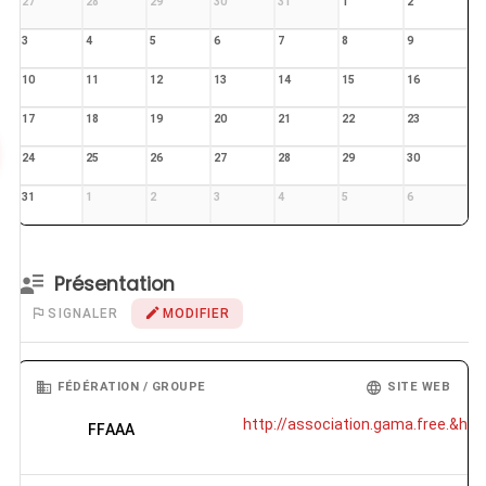
27
28
29
30
31
1
2
3
4
5
6
7
8
9
10
11
12
13
14
15
16
17
18
19
20
21
22
23
24
25
26
27
28
29
30
31
1
2
3
4
5
6
Présentation
SIGNALER
MODIFIER
FÉDÉRATION / GROUPE
SITE WEB
http://association.gama.free.&helli
FFAAA