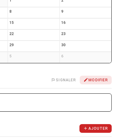
1
2
8
9
15
16
22
23
29
30
5
6
SIGNALER
MODIFIER
AJOUTER