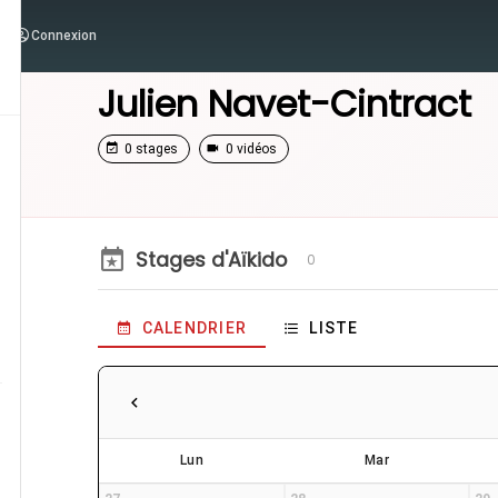
Connexion
/
Enseignants
/
Julien Navet-Cintract
Julien Navet-Cintract
0 stages
0 vidéos
Stages d'Aïkido
0
CALENDRIER
LISTE
Lun
Mar