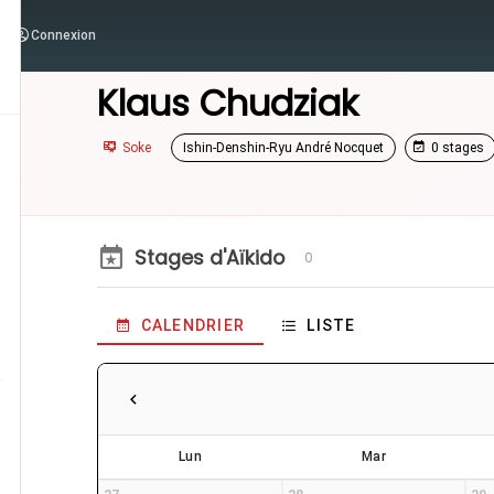
Connexion
/
Enseignants
/
Klaus Chudziak
Klaus Chudziak
Soke
Ishin-Denshin-Ryu André Nocquet
0 stages
Stages d'Aïkido
0
CALENDRIER
LISTE
Lun
Mar