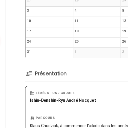
27
28
29
3
4
5
10
11
12
17
18
19
24
25
26
31
1
2
Présentation
FÉDÉRATION / GROUPE
Ishin-Denshin-Ryu André Nocquet
PARCOURS
Klaus Chudziak, à commencer l’aïkido dans les année