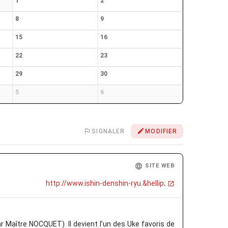
1
2
8
9
15
16
22
23
29
30
5
6
SIGNALER
MODIFIER
SITE WEB
http://www.ishin-denshin-ryu.&hellip;
 Maître NOCQUET). Il devient l’un des Uke favoris de