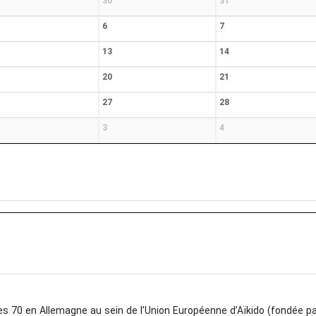
30
31
6
7
13
14
20
21
27
28
3
4
s 70 en Allemagne au sein de l’Union Européenne d’Aïkido (fondée par