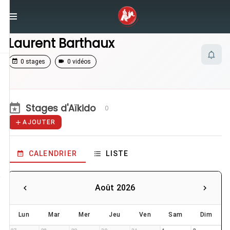
/
Enseignants
/
Laurent Barthaux
Laurent Barthaux
0 stages
0 vidéos
Stages d'Aïkido
0
AJOUTER
CALENDRIER
LISTE
Août 2026
Lun
Mar
Mer
Jeu
Ven
Sam
Dim