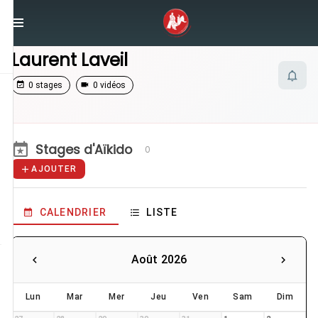
/
Enseignants
/
Laurent Laveil
Laurent Laveil
0 stages
0 vidéos
Stages d'Aïkido
0
AJOUTER
CALENDRIER
LISTE
Août 2026
Lun
Mar
Mer
Jeu
Ven
Sam
Dim