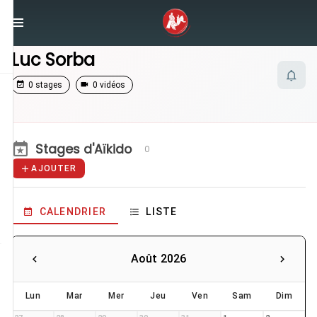
/
Enseignants
/
Luc Sorba
Luc Sorba
0 stages
0 vidéos
Stages d'Aïkido
0
AJOUTER
CALENDRIER
LISTE
Août 2026
Lun
Mar
Mer
Jeu
Ven
Sam
Dim