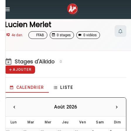
/
Enseignants
/
Lucien Merlet
Lucien Merlet
4e dan.
FFAB
0 stages
0 vidéos
Stages d'Aïkido
0
AJOUTER
CALENDRIER
LISTE
Août 2026
Lun
Mar
Mer
Jeu
Ven
Sam
Dim