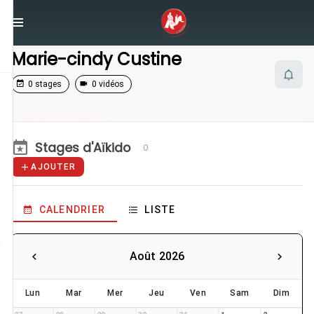
/
Enseignants
/
Marie-cindy Custine
Marie-cindy Custine
0 stages
0 vidéos
Stages d'Aïkido
0
AJOUTER
CALENDRIER
LISTE
Août 2026
Lun
Mar
Mer
Jeu
Ven
Sam
Dim