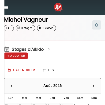
/
Enseignants
/
Michel Vagneur
Michel Vagneur
FAT
0 stages
0 vidéos
Stages d'Aïkido
0
AJOUTER
CALENDRIER
LISTE
Août 2026
Lun
Mar
Mer
Jeu
Ven
Sam
Dim