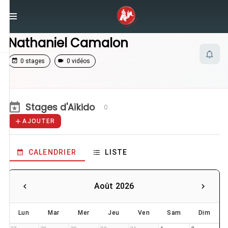
/
Enseignants
/
Nathaniel Camalon
Nathaniel Camalon
0 stages
0 vidéos
Stages d'Aïkido
0
AJOUTER
CALENDRIER
LISTE
Août 2026
Lun
Mar
Mer
Jeu
Ven
Sam
Dim