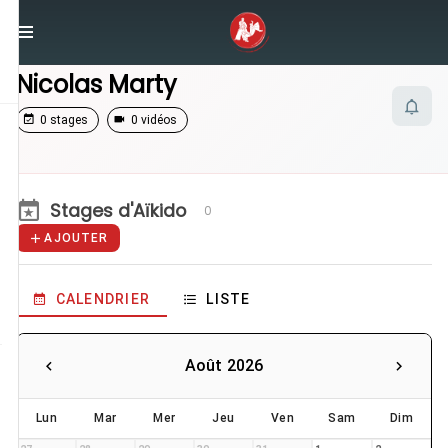
/
Enseignants
/
Nicolas Marty
Nicolas Marty
0 stages
0 vidéos
Stages d'Aïkido
0
AJOUTER
CALENDRIER
LISTE
Août 2026
Lun
Mar
Mer
Jeu
Ven
Sam
Dim