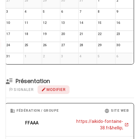
27
28
29
30
31
1
2
3
4
5
6
7
8
9
10
11
12
13
14
15
16
17
18
19
20
21
22
23
24
25
26
27
28
29
30
31
1
2
3
4
5
6
Présentation
SIGNALER
MODIFIER
FÉDÉRATION / GROUPE
SITE WEB
https://aikido-fontaine-
FFAAA
38.fr&hellip;