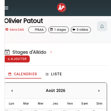
/
Enseignants
/
Olivier Patout
Olivier Patout
6ème DAN
FFAAA
1 stages
0 vidéos
Stages d'Aïkido
1
AJOUTER
CALENDRIER
LISTE
Août 2026
Lun
Mar
Mer
Jeu
Ven
Sam
Dim