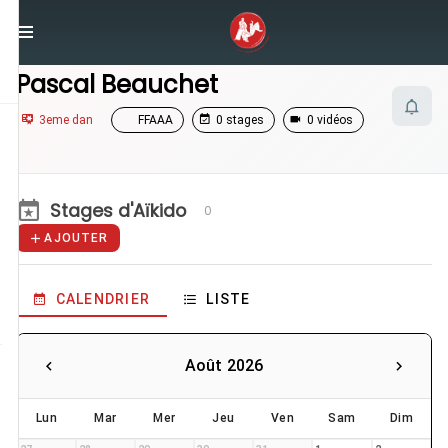
/
Enseignants
/
Pascal Beauchet
Pascal Beauchet
3eme dan
FFAAA
0 stages
0 vidéos
Stages d'Aïkido
0
AJOUTER
CALENDRIER
LISTE
Août 2026
Lun
Mar
Mer
Jeu
Ven
Sam
Dim