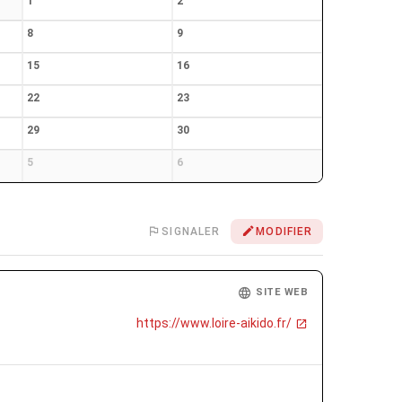
1
2
8
9
15
16
22
23
29
30
5
6
SIGNALER
MODIFIER
SITE WEB
https://www.loire-aikido.fr/