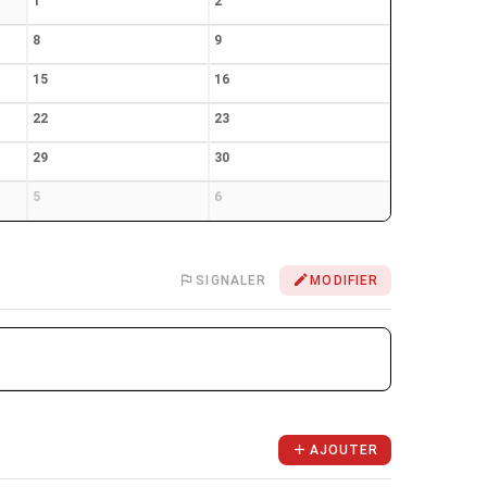
1
2
8
9
15
16
22
23
29
30
5
6
SIGNALER
MODIFIER
AJOUTER