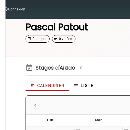
Connexion
/
Enseignants
/
Pascal Patout
Pascal Patout
0 stages
0 vidéos
Stages d'Aïkido
0
CALENDRIER
LISTE
Lun
Mar